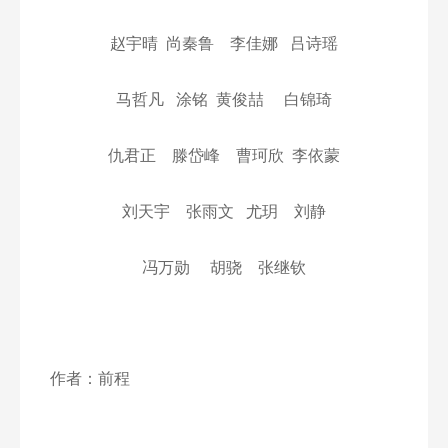
赵宇晴
尚秦鲁
李佳娜
吕诗瑶
马哲凡
涂铭
黄俊喆
白锦琦
仇君正
滕岱峰
曹珂欣
李依蒙
刘天宇
张雨文
尤玥
刘静
冯万勋
胡骁
张继钦
作者：前程