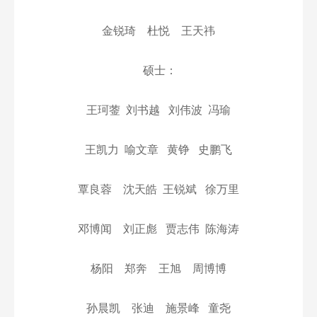
金锐琦
杜悦
王天祎
硕士：
王珂蓥
刘书越
刘伟波
冯瑜
王凯力
喻文章
黄铮
史鹏飞
覃良蓉
沈天皓
王锐斌
徐万里
邓博闻
刘正彪
贾志伟
陈海涛
杨阳
郑奔
王旭
周博博
孙晨凯
张迪
施景峰
童尧