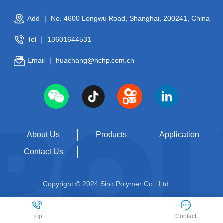
Add ｜ No. 4600 Longwu Road, Shanghai, 200241, China
Tel ｜
13601644531
Email ｜
huachang@hchp.com.cn
About Us
Products
Application
Contact Us
Copyright © 2024 Sino Polymer Co., Ltd.
Top
Contact