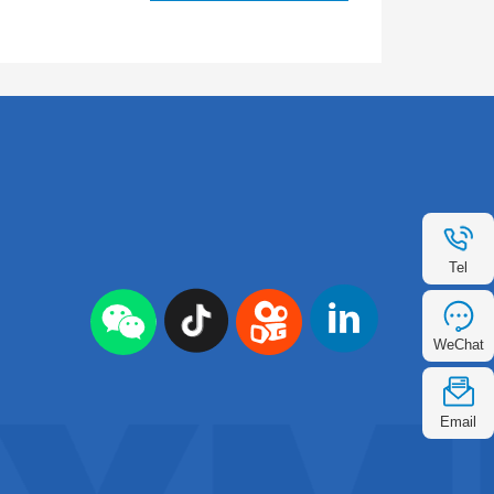
Tel
WeChat
Email