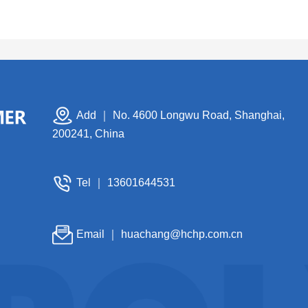
Add ｜ No. 4600 Longwu Road, Shanghai,
200241, China
Tel ｜
13601644531
Email ｜
huachang@hchp.com.cn