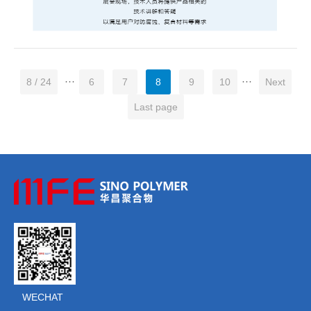
···
···
8 / 24
6
7
8
9
10
Next
Last page
WECHAT